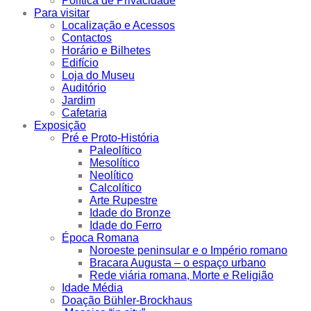
Política de Privacidade
Para visitar
Localização e Acessos
Contactos
Horário e Bilhetes
Edifício
Loja do Museu
Auditório
Jardim
Cafetaria
Exposição
Pré e Proto-História
Paleolítico
Mesolítico
Neolítico
Calcolítico
Arte Rupestre
Idade do Bronze
Idade do Ferro
Época Romana
Noroeste peninsular e o Império romano
Bracara Augusta – o espaço urbano
Rede viária romana, Morte e Religião
Idade Média
Doação Bühler-Brockhaus