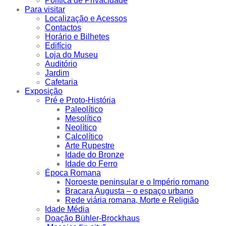
Política de Privacidade
Para visitar
Localização e Acessos
Contactos
Horário e Bilhetes
Edifício
Loja do Museu
Auditório
Jardim
Cafetaria
Exposição
Pré e Proto-História
Paleolítico
Mesolítico
Neolítico
Calcolítico
Arte Rupestre
Idade do Bronze
Idade do Ferro
Época Romana
Noroeste peninsular e o Império romano
Bracara Augusta – o espaço urbano
Rede viária romana, Morte e Religião
Idade Média
Doação Bühler-Brockhaus