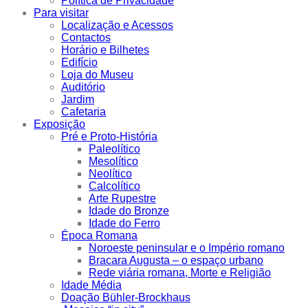
Política de Privacidade
Para visitar
Localização e Acessos
Contactos
Horário e Bilhetes
Edifício
Loja do Museu
Auditório
Jardim
Cafetaria
Exposição
Pré e Proto-História
Paleolítico
Mesolítico
Neolítico
Calcolítico
Arte Rupestre
Idade do Bronze
Idade do Ferro
Época Romana
Noroeste peninsular e o Império romano
Bracara Augusta – o espaço urbano
Rede viária romana, Morte e Religião
Idade Média
Doação Bühler-Brockhaus