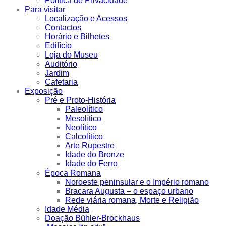
Política de Privacidade
Para visitar
Localização e Acessos
Contactos
Horário e Bilhetes
Edifício
Loja do Museu
Auditório
Jardim
Cafetaria
Exposição
Pré e Proto-História
Paleolítico
Mesolítico
Neolítico
Calcolítico
Arte Rupestre
Idade do Bronze
Idade do Ferro
Época Romana
Noroeste peninsular e o Império romano
Bracara Augusta – o espaço urbano
Rede viária romana, Morte e Religião
Idade Média
Doação Bühler-Brockhaus