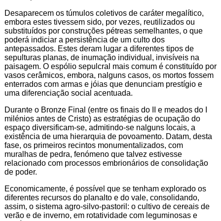
Desaparecem os túmulos coletivos de caráter megalítico,
embora estes tivessem sido, por vezes, reutilizados ou
substituídos por construções pétreas semelhantes, o que
poderá indiciar a persistência de um culto dos
antepassados. Estes deram lugar a diferentes tipos de
sepulturas planas, de inumação individual, invisíveis na
paisagem. O espólio sepulcral mais comum é constituído por
vasos cerâmicos, embora, nalguns casos, os mortos fossem
enterrados com armas e jóias que denunciam prestígio e
uma diferenciação social acentuada.
Durante o Bronze Final (entre os finais do II e meados do I
milénios antes de Cristo) as estratégias de ocupação do
espaço diversificam-se, admitindo-se nalguns locais, a
existência de uma hierarquia de povoamento. Datam, desta
fase, os primeiros recintos monumentalizados, com
muralhas de pedra, fenómeno que talvez estivesse
relacionado com processos embrionários de consolidação
de poder.
Economicamente, é possível que se tenham explorado os
diferentes recursos do planalto e do vale, consolidando,
assim, o sistema agro-silvo-pastoril: o cultivo de cereais de
verão e de inverno, em rotatividade com leguminosas e