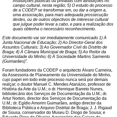
instituições públicas ou privadas com atribuições no
campo cultural, nesta região; 5) O estudo do processo
de a CODEP se transformar em, ou dar a origem a,
uma associação, para mais adequada prossecução
destes, ou de outros objectivos de interesse cultural
que julgue poder levar a cabo, e para a realização dos
quais obtenha o necessário reconhecimento.
Este documento vai ser imediatamente comunicado 1) À
Junta Nacional de Educação; 2) Ao Director-Geral dos
Assuntos Culturais; 3) Ao Governador Civil do Distrito de
Braga; 4) À Câmara Municipal de Braga; 5) Ao Reitor da
Universidade do Minho; 6) À Sociedade Martins Sarmento
(Guimarães)”.
Foram fundadores da CODEP o arquitecto Álvaro Carneira,
da Assessoria de Planeamento da Universidade do Minho,
cujo papel em todo este processo nunca será por demais
realçar; o doutor Manuel C. Mendes Atanázio, professor de
História da Arte da U.M.; o dr. Henrique Barreto Nunes,
bibliotecário dos Serviços de Documentação da U.M.; dr.
Artur Norton, director dos Serviços de Documentação da
U.M.; dr. Egídio Amorim Guimarães, antigo director da
Biblioteca Pública e Arquivo Distrital de Braga; J. J. Rigaud
de Sousa, conservador do Museu D. Diogo de Sousa; e