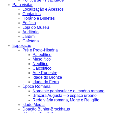
Política de Privacidade
Para visitar
Localização e Acessos
Contactos
Horário e Bilhetes
Edifício
Loja do Museu
Auditório
Jardim
Cafetaria
Exposição
Pré e Proto-História
Paleolítico
Mesolítico
Neolítico
Calcolítico
Arte Rupestre
Idade do Bronze
Idade do Ferro
Época Romana
Noroeste peninsular e o Império romano
Bracara Augusta – o espaço urbano
Rede viária romana, Morte e Religião
Idade Média
Doação Bühler-Brockhaus