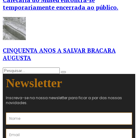
temporariamente encerrada ao público.
CINQUENTA ANOS A SALVAR BRACARA
AUGUSTA