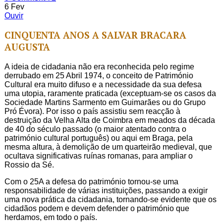
6
Fev
Ouvir
CINQUENTA ANOS A SALVAR BRACARA
AUGUSTA
A ideia de cidadania não era reconhecida pelo regime
derrubado em 25 Abril 1974, o conceito de Património
Cultural era muito difuso e a necessidade da sua defesa
uma utopia, raramente praticada (exceptuam-se os casos da
Sociedade Martins Sarmento em Guimarães ou do Grupo
Pró Évora). Por isso o país assistiu sem reacção à
destruição da Velha Alta de Coimbra em meados da década
de 40 do século passado (o maior atentado contra o
património cultural português) ou aqui em Braga, pela
mesma altura, à demolição de um quarteirão medieval, que
ocultava significativas ruínas romanas, para ampliar o
Rossio da Sé.
Com o 25A a defesa do património tornou-se uma
responsabilidade de várias instituições, passando a exigir
uma nova prática da cidadania, tornando-se evidente que os
cidadãos podem e devem defender o património que
herdamos, em todo o país.