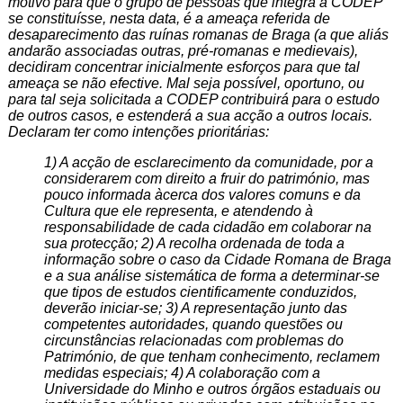
motivo para que o grupo de pessoas que integra a CODEP
se constituísse, nesta data, é a ameaça referida de
desaparecimento das ruínas romanas de Braga (a que aliás
andarão associadas outras, pré-romanas e medievais),
decidiram concentrar inicialmente esforços para que tal
ameaça se não efective. Mal seja possível, oportuno, ou
para tal seja solicitada a CODEP contribuirá para o estudo
de outros casos, e estenderá a sua acção a outros locais.
Declaram ter como intenções prioritárias:
1) A acção de esclarecimento da comunidade, por a
considerarem com direito a fruir do património, mas
pouco informada àcerca dos valores comuns e da
Cultura que ele representa, e atendendo à
responsabilidade de cada cidadão em colaborar na
sua protecção; 2) A recolha ordenada de toda a
informação sobre o caso da Cidade Romana de Braga
e a sua análise sistemática de forma a determinar-se
que tipos de estudos cientificamente conduzidos,
deverão iniciar-se; 3) A representação junto das
competentes autoridades, quando questões ou
circunstâncias relacionadas com problemas do
Património, de que tenham conhecimento, reclamem
medidas especiais; 4) A colaboração com a
Universidade do Minho e outros órgãos estaduais ou