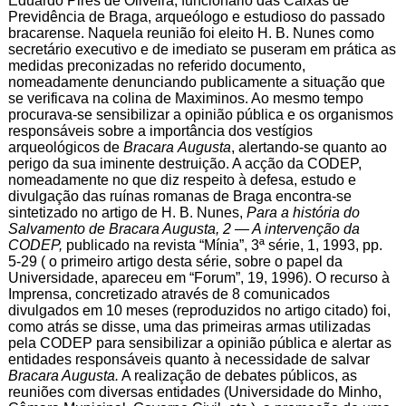
Eduardo Pires de Oliveira, funcionário das Caixas de
Previdência de Braga, arqueólogo e estudioso do passado
bracarense. Naquela reunião foi eleito H. B. Nunes como
secretário executivo e de imediato se puseram em prática as
medidas preconizadas no referido documento,
nomeadamente denunciando publicamente a situação que
se verificava na colina de Maximinos. Ao mesmo tempo
procurava-se sensibilizar a opinião pública e os organismos
responsáveis sobre a importância dos vestígios
arqueológicos de
Bracara
Augusta
, alertando-se quanto ao
perigo da sua iminente destruição. A acção da CODEP,
nomeadamente no que diz respeito à defesa, estudo e
divulgação das ruínas romanas de Braga encontra-se
sintetizado no artigo de H. B. Nunes,
Para a história do
Salvamento
de Bracara Augusta, 2 — A intervenção da
CODEP,
publicado na revista “Mínia”, 3ª série, 1, 1993, pp.
5-29 ( o primeiro artigo desta série, sobre o papel da
Universidade, apareceu em “Forum”, 19, 1996). O recurso à
Imprensa, concretizado através de 8 comunicados
divulgados em 10 meses (reproduzidos no artigo citado) foi,
como atrás se disse, uma das primeiras armas utilizadas
pela CODEP para sensibilizar a opinião pública e alertar as
entidades responsáveis quanto à necessidade de salvar
Bracara Augusta.
A realização de debates públicos, as
reuniões com diversas entidades (Universidade do Minho,