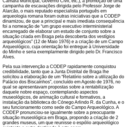
Câmara Municipal, Governo Civil, etc.), a promoção de uma
campanha de escavações dirigida pelo Professor Jorge de
Alarcão, o mais reputado especialista português em
arqueologia romana foram outras iniciativas que a CODEP
dinamizou, de que a principal e mais imediata consequência
foi a nomeação de “um grupo executivo interministerial
encarregado de elaborar um estudo de conjunto sobre a
situação criada em Braga pela descoberta dos vestígios
arqueológicos” (12 de Maio 1976) e a criação de um Campo
Arqueológico, cuja orientação foi entregue à Universidade
do Minho e seria exemplarmente dirigido pelo Dr. Francisco
Alves.
Pela sua intervenção a CODEP rapidamente conquistou
credibilidade, tanto que a Junta Distrital de Braga lhe
solicitou a elaboração de um “Relatório sobre a utilização do
Palácio dos Biscaínhos”, concluído em Agosto de 1976, no
qual se apresentavam propostas sobre a rentabilização
daquele nobre espaço, contemplando aspectos
museológicos, de animação cultural e formativos, a
instalação da biblioteca do Cónego Arlindo R. da Cunha, e o
seu funcionamento como sede do Campo Arqueológico. A
CODEP pronunciou-se igualmente sobre a preocupante
situação museológica em Braga, propondo a criação de 2
grandes museus, um que reunisse o espólio arqueológico