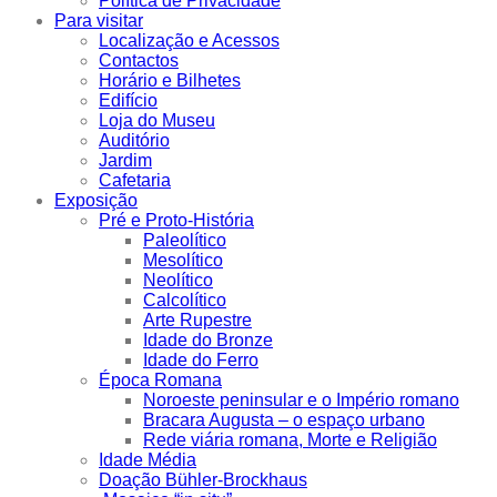
Política de Privacidade
Para visitar
Localização e Acessos
Contactos
Horário e Bilhetes
Edifício
Loja do Museu
Auditório
Jardim
Cafetaria
Exposição
Pré e Proto-História
Paleolítico
Mesolítico
Neolítico
Calcolítico
Arte Rupestre
Idade do Bronze
Idade do Ferro
Época Romana
Noroeste peninsular e o Império romano
Bracara Augusta – o espaço urbano
Rede viária romana, Morte e Religião
Idade Média
Doação Bühler-Brockhaus