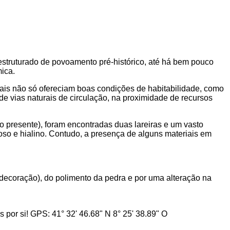
estruturado de povoamento pré-histórico, até há bem pouco
mica.
ocais não só ofereciam boas condições de habitabilidade, como
de vias naturais de circulação, na proximidade de recursos
o presente), foram encontradas duas lareiras e um vasto
itoso e hialino. Contudo, a presença de alguns materiais em
 decoração), do polimento da pedra e por uma alteração na
por si! GPS: 41° 32' 46.68" N 8° 25' 38.89" O