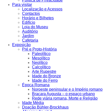
Política de Privacidade
Para visitar
Localização e Acessos
Contactos
Horário e Bilhetes
Edifício
Loja do Museu
Auditório
Jardim
Cafetaria
Exposição
Pré e Proto-História
Paleolítico
Mesolítico
Neolítico
Calcolítico
Arte Rupestre
Idade do Bronze
Idade do Ferro
Época Romana
Noroeste peninsular e o Império romano
Bracara Augusta – o espaço urbano
Rede viária romana, Morte e Religião
Idade Média
Doação Bühler-Brockhaus