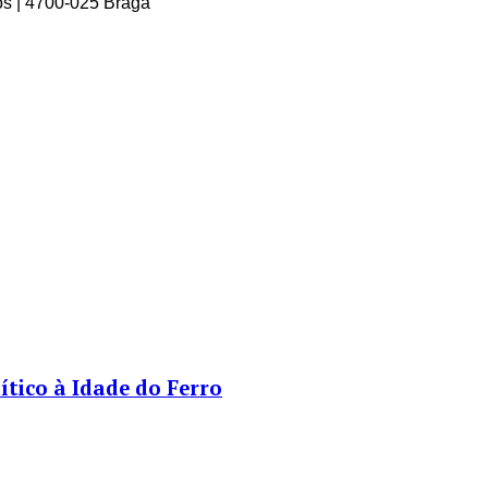
os | 4700-025 Braga
tico à Idade do Ferro