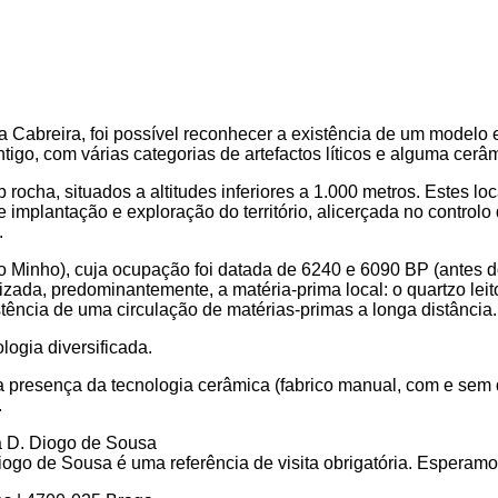
a Cabreira, foi possível reconhecer a existência de um modelo 
tigo, com várias categorias de artefactos líticos e alguma cerâ
rocha, situados a altitudes inferiores a 1.000 metros. Estes l
mplantação e exploração do território, alicerçada no controlo 
.
o Minho), cuja ocupação foi datada de 6240 e 6090 BP (antes d
ilizada, predominantemente, a matéria-prima local: o quartzo le
stência de uma circulação de matérias-primas a longa distância.
logia diversificada.
la presença da tecnologia cerâmica (fabrico manual, com e sem
.
go de Sousa é uma referência de visita obrigatória. Esperamos 