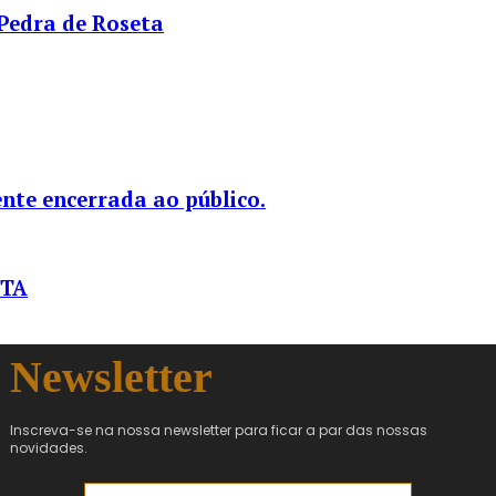
 Pedra de Roseta
nte encerrada ao público.
STA