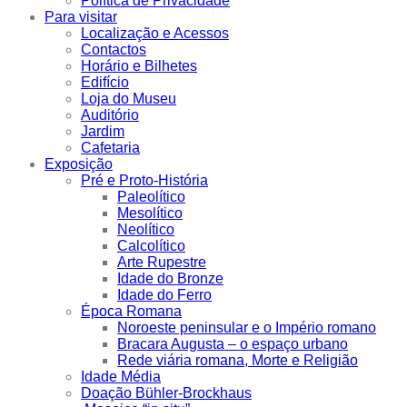
Política de Privacidade
Para visitar
Localização e Acessos
Contactos
Horário e Bilhetes
Edifício
Loja do Museu
Auditório
Jardim
Cafetaria
Exposição
Pré e Proto-História
Paleolítico
Mesolítico
Neolítico
Calcolítico
Arte Rupestre
Idade do Bronze
Idade do Ferro
Época Romana
Noroeste peninsular e o Império romano
Bracara Augusta – o espaço urbano
Rede viária romana, Morte e Religião
Idade Média
Doação Bühler-Brockhaus