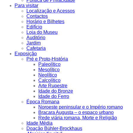
Política de Privacidade
Para visitar
Localização e Acessos
Contactos
Horário e Bilhetes
Edifício
Loja do Museu
Auditório
Jardim
Cafetaria
Exposição
Pré e Proto-História
Paleolítico
Mesolítico
Neolítico
Calcolítico
Arte Rupestre
Idade do Bronze
Idade do Ferro
Época Romana
Noroeste peninsular e o Império romano
Bracara Augusta – o espaço urbano
Rede viária romana, Morte e Religião
Idade Média
Doação Bühler-Brockhaus