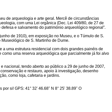
u de arqueologia e arte geral. Mercê de circunstâncias
ueologia, com uma Lei orgânica (Dec. Lei 409/80, de 27 de
 defesa e salvamento do património arqueológico regional”.
 junho de 1910), em exposição no Museu, e o Túmulo de S.
o Museológico de S. Martinho de Dume.
e a uma estrutura residencial com dois grandes painéis de
e como uma reserva arqueológica que parcialmente já foi alvo
e nacional, tendo aberto ao público a 29 de junho de 2007,
, conservação e restauro, apoio à investigação, desenho
ão, como loja, cafetaria e jardins.
por si! GPS: 41° 32' 46.68" N 8° 25' 38.89" O