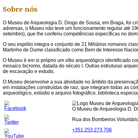
Sobre nós
O Museu de Arqueologia D. Diogo de Sousa, em Braga, foi cri
adversas, o Museu não teve um funcionamento regular até 198
setembro), que lhe conferiu competências específicas no domí
O seu espólio integra o conjunto de 21 Miliários romanos c
Martinho de Dume classificado como Bem de Interesse Nacion
O Museu é em si próprio um sítio arqueológico identificado c
mosaico bicromo, datada do século I. Outras estruturas arque
de escavação e estudo.
O Museu desenvolve a sua atividade no âmbito da preservação
em instalações construídas de raiz, que integram todas as co
arqueológico, estúdio e arquivo fotográfico, biblioteca especi
O Museu de Arqueologia D. Dio
Rua dos Bombeiros Voluntári
+351 253 273 706