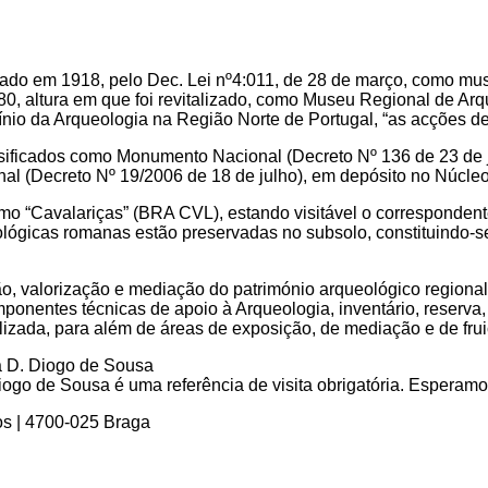
ado em 1918, pelo Dec. Lei nº4:011, de 28 de março, como muse
0, altura em que foi revitalizado, como Museu Regional de Arq
nio da Arqueologia na Região Norte de Portugal, “as acções de
lassificados como Monumento Nacional (Decreto Nº 136 de 23 de
al (Decreto Nº 19/2006 de 18 de julho), em depósito no Núcle
omo “Cavalariças” (BRA CVL), estando visitável o correspondent
ológicas romanas estão preservadas no subsolo, constituindo-s
, valorização e mediação do património arqueológico regional 
mponentes técnicas de apoio à Arqueologia, inventário, reserva
alizada, para além de áreas de exposição, de mediação e de fruiç
go de Sousa é uma referência de visita obrigatória. Esperamos 
os | 4700-025 Braga