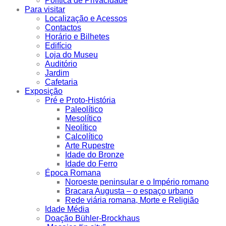
Política de Privacidade
Para visitar
Localização e Acessos
Contactos
Horário e Bilhetes
Edifício
Loja do Museu
Auditório
Jardim
Cafetaria
Exposição
Pré e Proto-História
Paleolítico
Mesolítico
Neolítico
Calcolítico
Arte Rupestre
Idade do Bronze
Idade do Ferro
Época Romana
Noroeste peninsular e o Império romano
Bracara Augusta – o espaço urbano
Rede viária romana, Morte e Religião
Idade Média
Doação Bühler-Brockhaus