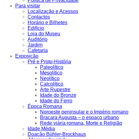
Política de Privacidade
Para visitar
Localização e Acessos
Contactos
Horário e Bilhetes
Edifício
Loja do Museu
Auditório
Jardim
Cafetaria
Exposição
Pré e Proto-História
Paleolítico
Mesolítico
Neolítico
Calcolítico
Arte Rupestre
Idade do Bronze
Idade do Ferro
Época Romana
Noroeste peninsular e o Império romano
Bracara Augusta – o espaço urbano
Rede viária romana, Morte e Religião
Idade Média
Doação Bühler-Brockhaus