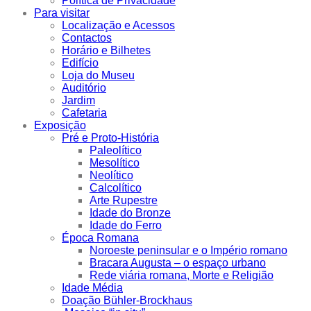
Política de Privacidade
Para visitar
Localização e Acessos
Contactos
Horário e Bilhetes
Edifício
Loja do Museu
Auditório
Jardim
Cafetaria
Exposição
Pré e Proto-História
Paleolítico
Mesolítico
Neolítico
Calcolítico
Arte Rupestre
Idade do Bronze
Idade do Ferro
Época Romana
Noroeste peninsular e o Império romano
Bracara Augusta – o espaço urbano
Rede viária romana, Morte e Religião
Idade Média
Doação Bühler-Brockhaus