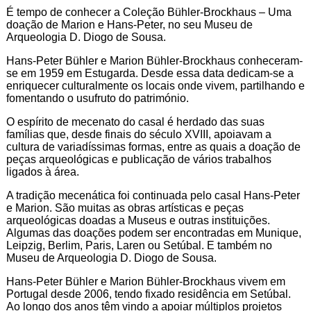
É tempo de conhecer a Coleção Bühler-Brockhaus – Uma
doação de Marion e Hans-Peter, no seu Museu de
Arqueologia D. Diogo de Sousa.
Hans-Peter Bühler e Marion Bühler-Brockhaus conheceram-
se em 1959 em Estugarda. Desde essa data dedicam-se a
enriquecer culturalmente os locais onde vivem, partilhando e
fomentando o usufruto do património.
O espírito de mecenato do casal é herdado das suas
famílias que, desde finais do século XVIII, apoiavam a
cultura de variadíssimas formas, entre as quais a doação de
peças arqueológicas e publicação de vários trabalhos
ligados à área.
A tradição mecenática foi continuada pelo casal Hans-Peter
e Marion. São muitas as obras artísticas e peças
arqueológicas doadas a Museus e outras instituições.
Algumas das doações podem ser encontradas em Munique,
Leipzig, Berlim, Paris, Laren ou Setúbal. E também no
Museu de Arqueologia D. Diogo de Sousa.
Hans-Peter Bühler e Marion Bühler-Brockhaus vivem em
Portugal desde 2006, tendo fixado residência em Setúbal.
Ao longo dos anos têm vindo a apoiar múltiplos projetos