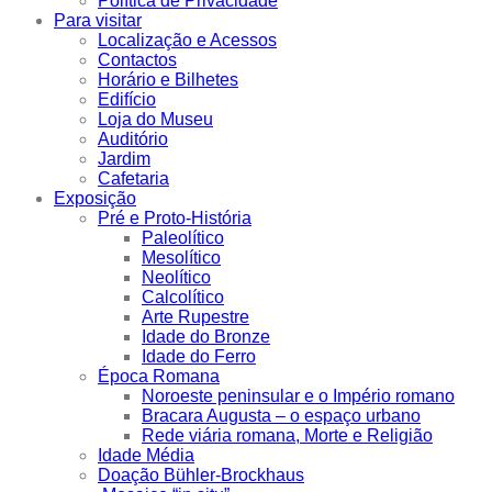
Política de Privacidade
Para visitar
Localização e Acessos
Contactos
Horário e Bilhetes
Edifício
Loja do Museu
Auditório
Jardim
Cafetaria
Exposição
Pré e Proto-História
Paleolítico
Mesolítico
Neolítico
Calcolítico
Arte Rupestre
Idade do Bronze
Idade do Ferro
Época Romana
Noroeste peninsular e o Império romano
Bracara Augusta – o espaço urbano
Rede viária romana, Morte e Religião
Idade Média
Doação Bühler-Brockhaus