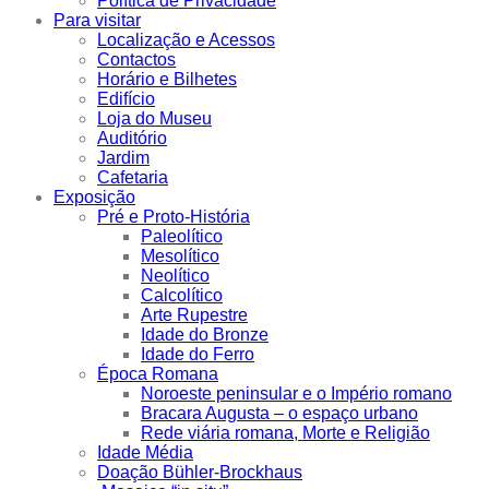
Política de Privacidade
Para visitar
Localização e Acessos
Contactos
Horário e Bilhetes
Edifício
Loja do Museu
Auditório
Jardim
Cafetaria
Exposição
Pré e Proto-História
Paleolítico
Mesolítico
Neolítico
Calcolítico
Arte Rupestre
Idade do Bronze
Idade do Ferro
Época Romana
Noroeste peninsular e o Império romano
Bracara Augusta – o espaço urbano
Rede viária romana, Morte e Religião
Idade Média
Doação Bühler-Brockhaus