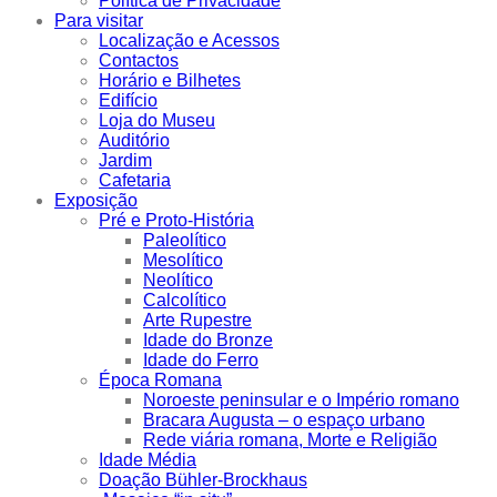
Política de Privacidade
Para visitar
Localização e Acessos
Contactos
Horário e Bilhetes
Edifício
Loja do Museu
Auditório
Jardim
Cafetaria
Exposição
Pré e Proto-História
Paleolítico
Mesolítico
Neolítico
Calcolítico
Arte Rupestre
Idade do Bronze
Idade do Ferro
Época Romana
Noroeste peninsular e o Império romano
Bracara Augusta – o espaço urbano
Rede viária romana, Morte e Religião
Idade Média
Doação Bühler-Brockhaus