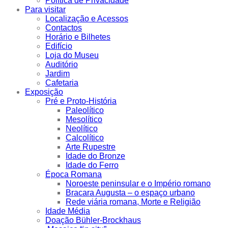
Política de Privacidade
Para visitar
Localização e Acessos
Contactos
Horário e Bilhetes
Edifício
Loja do Museu
Auditório
Jardim
Cafetaria
Exposição
Pré e Proto-História
Paleolítico
Mesolítico
Neolítico
Calcolítico
Arte Rupestre
Idade do Bronze
Idade do Ferro
Época Romana
Noroeste peninsular e o Império romano
Bracara Augusta – o espaço urbano
Rede viária romana, Morte e Religião
Idade Média
Doação Bühler-Brockhaus