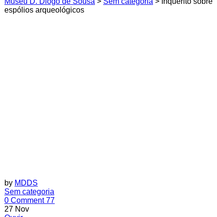
Museu D. Diogo de Sousa
>
Sem categoria
>
Inquérito sobre
espólios arqueológicos
by
MDDS
Sem categoria
0 Comment
77
27
Nov