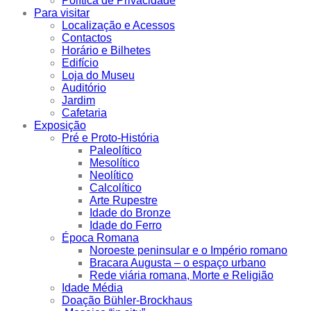
Política de Privacidade
Para visitar
Localização e Acessos
Contactos
Horário e Bilhetes
Edifício
Loja do Museu
Auditório
Jardim
Cafetaria
Exposição
Pré e Proto-História
Paleolítico
Mesolítico
Neolítico
Calcolítico
Arte Rupestre
Idade do Bronze
Idade do Ferro
Época Romana
Noroeste peninsular e o Império romano
Bracara Augusta – o espaço urbano
Rede viária romana, Morte e Religião
Idade Média
Doação Bühler-Brockhaus