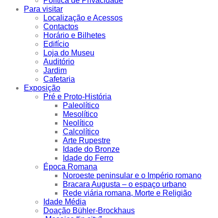
Política de Privacidade
Para visitar
Localização e Acessos
Contactos
Horário e Bilhetes
Edifício
Loja do Museu
Auditório
Jardim
Cafetaria
Exposição
Pré e Proto-História
Paleolítico
Mesolítico
Neolítico
Calcolítico
Arte Rupestre
Idade do Bronze
Idade do Ferro
Época Romana
Noroeste peninsular e o Império romano
Bracara Augusta – o espaço urbano
Rede viária romana, Morte e Religião
Idade Média
Doação Bühler-Brockhaus