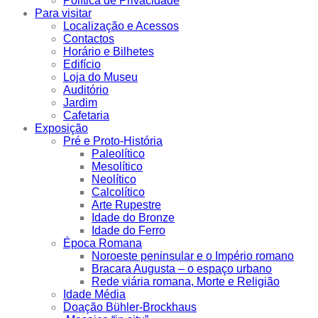
Política de Privacidade
Para visitar
Localização e Acessos
Contactos
Horário e Bilhetes
Edifício
Loja do Museu
Auditório
Jardim
Cafetaria
Exposição
Pré e Proto-História
Paleolítico
Mesolítico
Neolítico
Calcolítico
Arte Rupestre
Idade do Bronze
Idade do Ferro
Época Romana
Noroeste peninsular e o Império romano
Bracara Augusta – o espaço urbano
Rede viária romana, Morte e Religião
Idade Média
Doação Bühler-Brockhaus