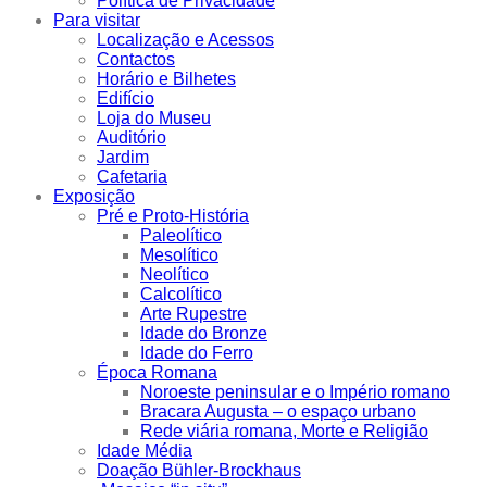
Política de Privacidade
Para visitar
Localização e Acessos
Contactos
Horário e Bilhetes
Edifício
Loja do Museu
Auditório
Jardim
Cafetaria
Exposição
Pré e Proto-História
Paleolítico
Mesolítico
Neolítico
Calcolítico
Arte Rupestre
Idade do Bronze
Idade do Ferro
Época Romana
Noroeste peninsular e o Império romano
Bracara Augusta – o espaço urbano
Rede viária romana, Morte e Religião
Idade Média
Doação Bühler-Brockhaus