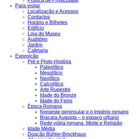
Política de Privacidade
Para visitar
Localização e Acessos
Contactos
Horário e Bilhetes
Edifício
Loja do Museu
Auditório
Jardim
Cafetaria
Exposição
Pré e Proto-História
Paleolítico
Mesolítico
Neolítico
Calcolítico
Arte Rupestre
Idade do Bronze
Idade do Ferro
Época Romana
Noroeste peninsular e o Império romano
Bracara Augusta – o espaço urbano
Rede viária romana, Morte e Religião
Idade Média
Doação Bühler-Brockhaus