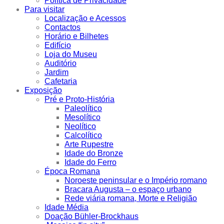
Política de Privacidade
Para visitar
Localização e Acessos
Contactos
Horário e Bilhetes
Edifício
Loja do Museu
Auditório
Jardim
Cafetaria
Exposição
Pré e Proto-História
Paleolítico
Mesolítico
Neolítico
Calcolítico
Arte Rupestre
Idade do Bronze
Idade do Ferro
Época Romana
Noroeste peninsular e o Império romano
Bracara Augusta – o espaço urbano
Rede viária romana, Morte e Religião
Idade Média
Doação Bühler-Brockhaus