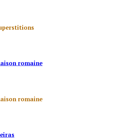
uperstitions
 maison romaine
 maison romaine
eiras