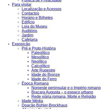
Política de Privacidade
Para visitar
Localização e Acessos
Contactos
Horário e Bilhetes
Edifício
Loja do Museu
Auditório
Jardim
Cafetaria
Exposição
Pré e Proto-História
Paleolítico
Mesolítico
Neolítico
Calcolítico
Arte Rupestre
Idade do Bronze
Idade do Ferro
Época Romana
Noroeste peninsular e o Império romano
Bracara Augusta – o espaço urbano
Rede viária romana, Morte e Religião
Idade Média
Doação Bühler-Brockhaus