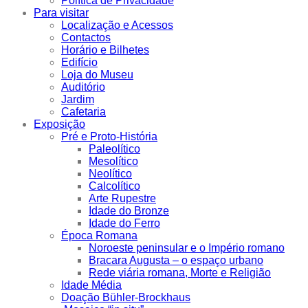
Política de Privacidade
Para visitar
Localização e Acessos
Contactos
Horário e Bilhetes
Edifício
Loja do Museu
Auditório
Jardim
Cafetaria
Exposição
Pré e Proto-História
Paleolítico
Mesolítico
Neolítico
Calcolítico
Arte Rupestre
Idade do Bronze
Idade do Ferro
Época Romana
Noroeste peninsular e o Império romano
Bracara Augusta – o espaço urbano
Rede viária romana, Morte e Religião
Idade Média
Doação Bühler-Brockhaus