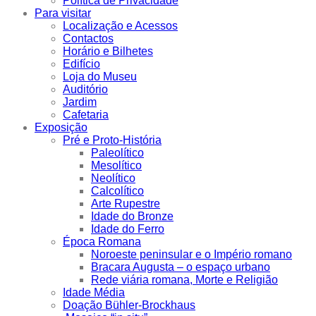
Política de Privacidade
Para visitar
Localização e Acessos
Contactos
Horário e Bilhetes
Edifício
Loja do Museu
Auditório
Jardim
Cafetaria
Exposição
Pré e Proto-História
Paleolítico
Mesolítico
Neolítico
Calcolítico
Arte Rupestre
Idade do Bronze
Idade do Ferro
Época Romana
Noroeste peninsular e o Império romano
Bracara Augusta – o espaço urbano
Rede viária romana, Morte e Religião
Idade Média
Doação Bühler-Brockhaus