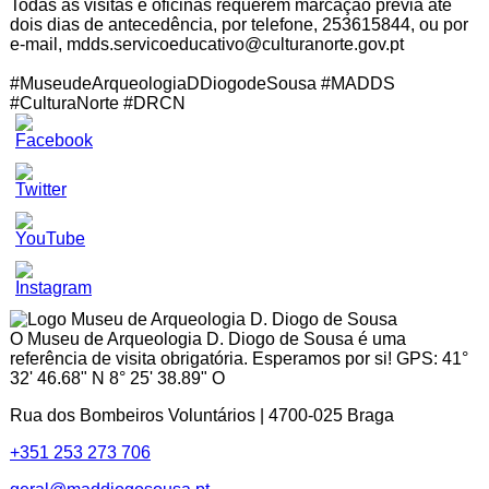
Todas as visitas e oficinas requerem marcação prévia até
dois dias de antecedência, por telefone, 253615844, ou por
e-mail, mdds.servicoeducativo@culturanorte.gov.pt
#MuseudeArqueologiaDDiogodeSousa
#MADDS
#CulturaNorte
#DRCN
Set
Youtube
Channel
ID
O Museu de Arqueologia D. Diogo de Sousa é uma
referência de visita obrigatória. Esperamos por si! GPS: 41°
32' 46.68" N 8° 25' 38.89" O
Rua dos Bombeiros Voluntários | 4700-025 Braga
+351 253 273 706