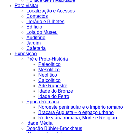
Política de Privacidade
Para visitar
Localização e Acessos
Contactos
Horário e Bilhetes
Edifício
Loja do Museu
Auditório
Jardim
Cafetaria
Exposição
Pré e Proto-História
Paleolítico
Mesolítico
Neolítico
Calcolítico
Arte Rupestre
Idade do Bronze
Idade do Ferro
Época Romana
Noroeste peninsular e o Império romano
Bracara Augusta – o espaço urbano
Rede viária romana, Morte e Religião
Idade Média
Doação Bühler-Brockhaus