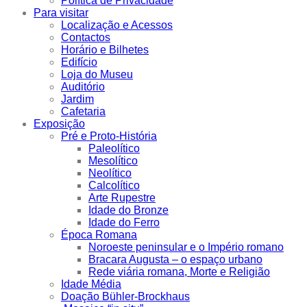
Política de Privacidade
Para visitar
Localização e Acessos
Contactos
Horário e Bilhetes
Edifício
Loja do Museu
Auditório
Jardim
Cafetaria
Exposição
Pré e Proto-História
Paleolítico
Mesolítico
Neolítico
Calcolítico
Arte Rupestre
Idade do Bronze
Idade do Ferro
Época Romana
Noroeste peninsular e o Império romano
Bracara Augusta – o espaço urbano
Rede viária romana, Morte e Religião
Idade Média
Doação Bühler-Brockhaus