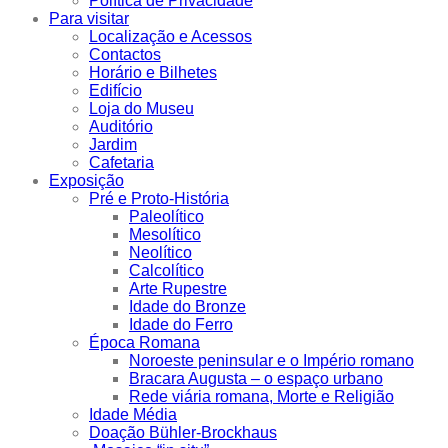
Política de Privacidade
Para visitar
Localização e Acessos
Contactos
Horário e Bilhetes
Edifício
Loja do Museu
Auditório
Jardim
Cafetaria
Exposição
Pré e Proto-História
Paleolítico
Mesolítico
Neolítico
Calcolítico
Arte Rupestre
Idade do Bronze
Idade do Ferro
Época Romana
Noroeste peninsular e o Império romano
Bracara Augusta – o espaço urbano
Rede viária romana, Morte e Religião
Idade Média
Doação Bühler-Brockhaus