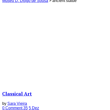
Museu D. Diogo de Sousa
>
ancient statue
Classical Art
by
Sara Vieira
0 Comment
35
5
Dez