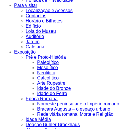
Política de Privacidade
Para visitar
Localização e Acessos
Contactos
Horário e Bilhetes
Edifício
Loja do Museu
Auditório
Jardim
Cafetaria
Exposição
Pré e Proto-História
Paleolítico
Mesolítico
Neolítico
Calcolítico
Arte Rupestre
Idade do Bronze
Idade do Ferro
Época Romana
Noroeste peninsular e o Império romano
Bracara Augusta – o espaço urbano
Rede viária romana, Morte e Religião
Idade Média
Doação Bühler-Brockhaus