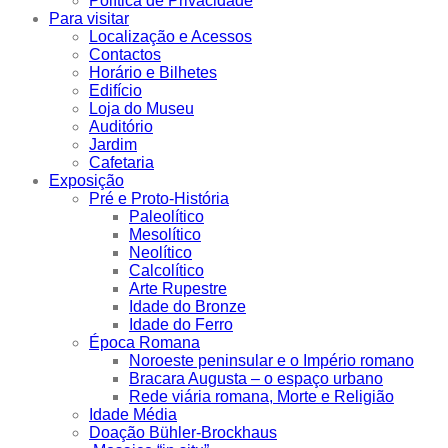
Política de Privacidade
Para visitar
Localização e Acessos
Contactos
Horário e Bilhetes
Edifício
Loja do Museu
Auditório
Jardim
Cafetaria
Exposição
Pré e Proto-História
Paleolítico
Mesolítico
Neolítico
Calcolítico
Arte Rupestre
Idade do Bronze
Idade do Ferro
Época Romana
Noroeste peninsular e o Império romano
Bracara Augusta – o espaço urbano
Rede viária romana, Morte e Religião
Idade Média
Doação Bühler-Brockhaus