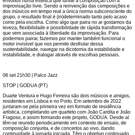
envoltos numa estética que funde a composição com a
improvisação livre. Sendo a reinvenção das composições e
dos músicos em tempo real a única norma subconsciente do
grupo, o resultado final é (in)determinado tanto pelo acaso
como pela escolha. Como algo que paira no ar gostamos da
leveza, flexibilidade e possibilidade de rápida transformação
que vem associada à liberdade da improvisação. Para
podermos pairar, fazemos por manter também funcional o
motor invisível que nos permite desfrutar dessa
sustentabilidade, navegar na dicotomia da estabilidade e
instabilidade, e dialogar através de escolhas pessoais.
06 set 21h30 | Palco Jazz
STOP | GODUA (PT)
Duarte Ventura e Hugo Ferreira são dois músicos e amigos,
residentes em Lisboa e no Porto. Em setembro de 2022
juntaram-se pela primeira vez em formato de residência
artística, completando um quarteto com João Cardita e João
Fragoso, e assim formando este projeto, GODUA. Desde aí
têm-se reunido periodicamente em contexto de ensaio, de
composição conjunta, e de concertos ao vivo, dando
continuidade à jornada iniciada. Têm o objetivo continuado