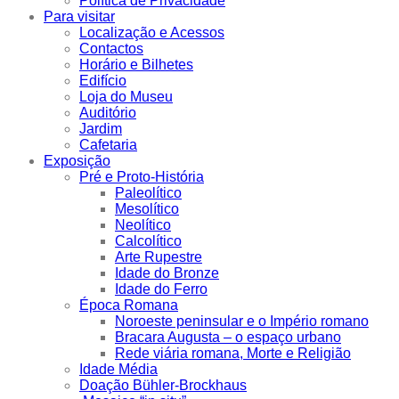
Política de Privacidade
Para visitar
Localização e Acessos
Contactos
Horário e Bilhetes
Edifício
Loja do Museu
Auditório
Jardim
Cafetaria
Exposição
Pré e Proto-História
Paleolítico
Mesolítico
Neolítico
Calcolítico
Arte Rupestre
Idade do Bronze
Idade do Ferro
Época Romana
Noroeste peninsular e o Império romano
Bracara Augusta – o espaço urbano
Rede viária romana, Morte e Religião
Idade Média
Doação Bühler-Brockhaus