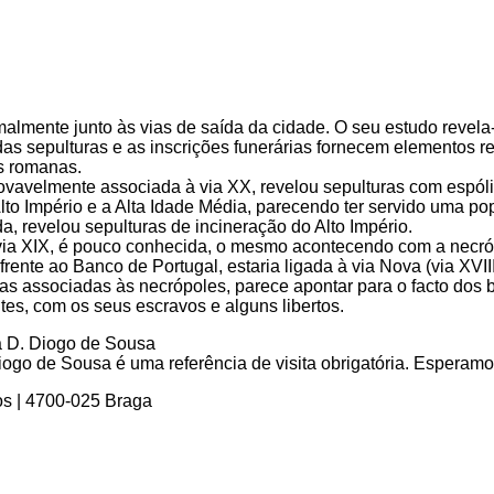
mente junto às vias de saída da cidade. O seu estudo revela-se 
sepulturas e as inscrições funerárias fornecem elementos rela
s romanas.
 provavelmente associada à via XX, revelou sepulturas com espól
 Alto Império e a Alta Idade Média, parecendo ter servido uma p
a, revelou sepulturas de incineração do Alto Império.
a XIX, é pouco conhecida, o mesmo acontecendo com a necrópo
rente ao Banco de Portugal, estaria ligada à via Nova (via XVIII
as associadas às necrópoles, parece apontar para o facto dos 
tes, com os seus escravos e alguns libertos.
go de Sousa é uma referência de visita obrigatória. Esperamos 
os | 4700-025 Braga