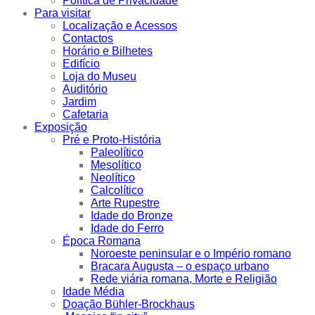
Política de Privacidade
Para visitar
Localização e Acessos
Contactos
Horário e Bilhetes
Edifício
Loja do Museu
Auditório
Jardim
Cafetaria
Exposição
Pré e Proto-História
Paleolítico
Mesolítico
Neolítico
Calcolítico
Arte Rupestre
Idade do Bronze
Idade do Ferro
Época Romana
Noroeste peninsular e o Império romano
Bracara Augusta – o espaço urbano
Rede viária romana, Morte e Religião
Idade Média
Doação Bühler-Brockhaus