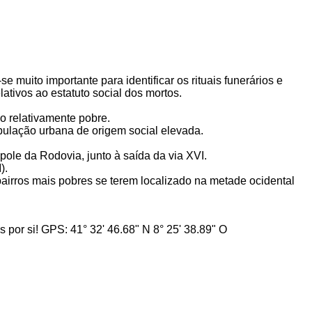
muito importante para identificar os rituais funerários e
tivos ao estatuto social dos mortos.
io relativamente pobre.
opulação urbana de origem social elevada.
le da Rodovia, junto à saída da via XVI.
).
bairros mais pobres se terem localizado na metade ocidental
por si! GPS: 41° 32' 46.68" N 8° 25' 38.89" O