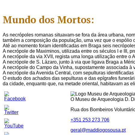
Mundo dos Mortos:
As necrópoles romanas situavam-se fora da área urbana, normal
também a composição da população, uma vez que o espólio das 
Até ao momento foram identificadas em Braga seis necrópole
A necrópole de Maximinos, utilizada entre os séculos I e III,
A necrópole da via XVII, regista uma longa utilização entre o
A necrópole de S. Lázaro, junto à via que ligava Braga a Mérid
A necrópole do Campo da Vinha, supostamente associada à vi
A necrópole da Avenida Central, com sepulturas identificadas f
O estudo dos achados das sepulturas e das epígrafes funerári
da cidade, enquanto que, na metade oriental, habitavam as eli
O Museu de Arqueologia D. Dio
Rua dos Bombeiros Voluntári
+351 253 273 706
geral@maddiogosousa.pt
Set