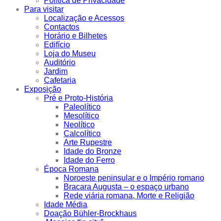
Política de Privacidade
Para visitar
Localização e Acessos
Contactos
Horário e Bilhetes
Edifício
Loja do Museu
Auditório
Jardim
Cafetaria
Exposição
Pré e Proto-História
Paleolítico
Mesolítico
Neolítico
Calcolítico
Arte Rupestre
Idade do Bronze
Idade do Ferro
Época Romana
Noroeste peninsular e o Império romano
Bracara Augusta – o espaço urbano
Rede viária romana, Morte e Religião
Idade Média
Doação Bühler-Brockhaus