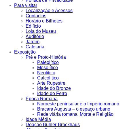
Política de Privacidade
Para visitar
Localização e Acessos
Contactos
Horário e Bilhetes
Edifício
Loja do Museu
Auditório
Jardim
Cafetaria
Exposição
Pré e Proto-História
Paleolítico
Mesolítico
Neolítico
Calcolítico
Arte Rupestre
Idade do Bronze
Idade do Ferro
Época Romana
Noroeste peninsular e o Império romano
Bracara Augusta – o espaço urbano
Rede viária romana, Morte e Religião
Idade Média
Doação Bühler-Brockhaus