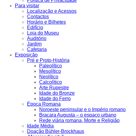
Política de Privacidade
Para visitar
Localização e Acessos
Contactos
Horário e Bilhetes
Edifício
Loja do Museu
Auditório
Jardim
Cafetaria
Exposição
Pré e Proto-História
Paleolítico
Mesolítico
Neolítico
Calcolítico
Arte Rupestre
Idade do Bronze
Idade do Ferro
Época Romana
Noroeste peninsular e o Império romano
Bracara Augusta – o espaço urbano
Rede viária romana, Morte e Religião
Idade Média
Doação Bühler-Brockhaus