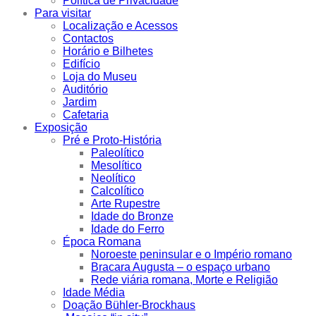
Política de Privacidade
Para visitar
Localização e Acessos
Contactos
Horário e Bilhetes
Edifício
Loja do Museu
Auditório
Jardim
Cafetaria
Exposição
Pré e Proto-História
Paleolítico
Mesolítico
Neolítico
Calcolítico
Arte Rupestre
Idade do Bronze
Idade do Ferro
Época Romana
Noroeste peninsular e o Império romano
Bracara Augusta – o espaço urbano
Rede viária romana, Morte e Religião
Idade Média
Doação Bühler-Brockhaus