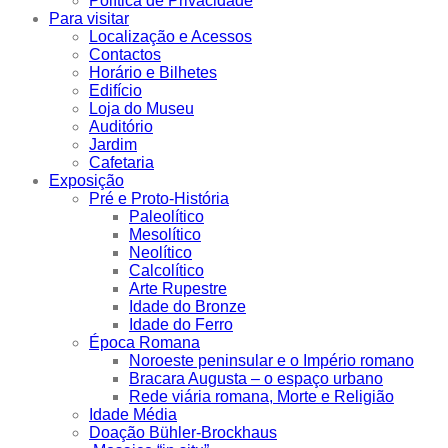
Política de Privacidade
Para visitar
Localização e Acessos
Contactos
Horário e Bilhetes
Edifício
Loja do Museu
Auditório
Jardim
Cafetaria
Exposição
Pré e Proto-História
Paleolítico
Mesolítico
Neolítico
Calcolítico
Arte Rupestre
Idade do Bronze
Idade do Ferro
Época Romana
Noroeste peninsular e o Império romano
Bracara Augusta – o espaço urbano
Rede viária romana, Morte e Religião
Idade Média
Doação Bühler-Brockhaus