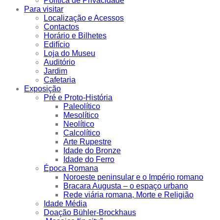
Política de Privacidade
Para visitar
Localização e Acessos
Contactos
Horário e Bilhetes
Edifício
Loja do Museu
Auditório
Jardim
Cafetaria
Exposição
Pré e Proto-História
Paleolítico
Mesolítico
Neolítico
Calcolítico
Arte Rupestre
Idade do Bronze
Idade do Ferro
Época Romana
Noroeste peninsular e o Império romano
Bracara Augusta – o espaço urbano
Rede viária romana, Morte e Religião
Idade Média
Doação Bühler-Brockhaus