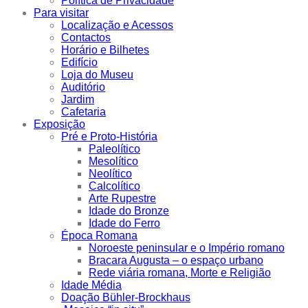
Política de Privacidade
Para visitar
Localização e Acessos
Contactos
Horário e Bilhetes
Edifício
Loja do Museu
Auditório
Jardim
Cafetaria
Exposição
Pré e Proto-História
Paleolítico
Mesolítico
Neolítico
Calcolítico
Arte Rupestre
Idade do Bronze
Idade do Ferro
Época Romana
Noroeste peninsular e o Império romano
Bracara Augusta – o espaço urbano
Rede viária romana, Morte e Religião
Idade Média
Doação Bühler-Brockhaus