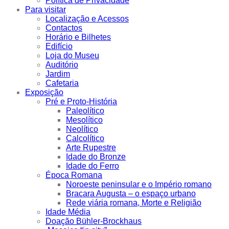
Política de Privacidade
Para visitar
Localização e Acessos
Contactos
Horário e Bilhetes
Edifício
Loja do Museu
Auditório
Jardim
Cafetaria
Exposição
Pré e Proto-História
Paleolítico
Mesolítico
Neolítico
Calcolítico
Arte Rupestre
Idade do Bronze
Idade do Ferro
Época Romana
Noroeste peninsular e o Império romano
Bracara Augusta – o espaço urbano
Rede viária romana, Morte e Religião
Idade Média
Doação Bühler-Brockhaus