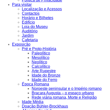
Política de Privacidade
Para visitar
Localização e Acessos
Contactos
Horário e Bilhetes
Edifício
Loja do Museu
Auditório
Jardim
Cafetaria
Exposição
Pré e Proto-História
Paleolítico
Mesolítico
Neolítico
Calcolítico
Arte Rupestre
Idade do Bronze
Idade do Ferro
Época Romana
Noroeste peninsular e o Império romano
Bracara Augusta – o espaço urbano
Rede viária romana, Morte e Religião
Idade Média
Doação Bühler-Brockhaus