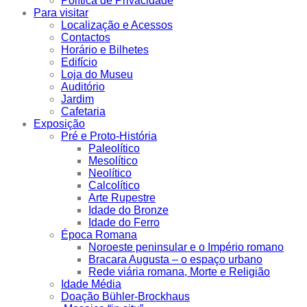
Política de Privacidade
Para visitar
Localização e Acessos
Contactos
Horário e Bilhetes
Edifício
Loja do Museu
Auditório
Jardim
Cafetaria
Exposição
Pré e Proto-História
Paleolítico
Mesolítico
Neolítico
Calcolítico
Arte Rupestre
Idade do Bronze
Idade do Ferro
Época Romana
Noroeste peninsular e o Império romano
Bracara Augusta – o espaço urbano
Rede viária romana, Morte e Religião
Idade Média
Doação Bühler-Brockhaus