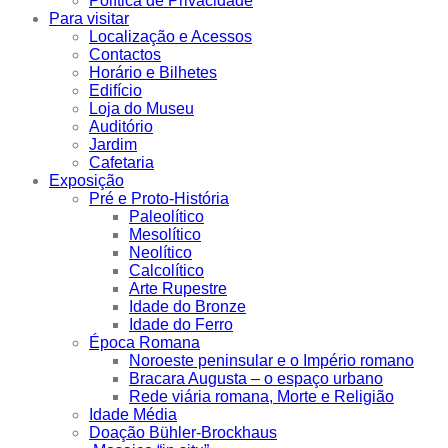
Política de Privacidade
Para visitar
Localização e Acessos
Contactos
Horário e Bilhetes
Edifício
Loja do Museu
Auditório
Jardim
Cafetaria
Exposição
Pré e Proto-História
Paleolítico
Mesolítico
Neolítico
Calcolítico
Arte Rupestre
Idade do Bronze
Idade do Ferro
Época Romana
Noroeste peninsular e o Império romano
Bracara Augusta – o espaço urbano
Rede viária romana, Morte e Religião
Idade Média
Doação Bühler-Brockhaus