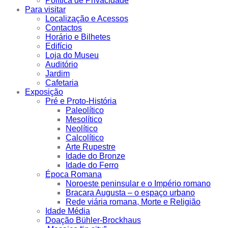
Política de Privacidade
Para visitar
Localização e Acessos
Contactos
Horário e Bilhetes
Edifício
Loja do Museu
Auditório
Jardim
Cafetaria
Exposição
Pré e Proto-História
Paleolítico
Mesolítico
Neolítico
Calcolítico
Arte Rupestre
Idade do Bronze
Idade do Ferro
Época Romana
Noroeste peninsular e o Império romano
Bracara Augusta – o espaço urbano
Rede viária romana, Morte e Religião
Idade Média
Doação Bühler-Brockhaus