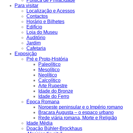
Política de Privacidade
Para visitar
Localização e Acessos
Contactos
Horário e Bilhetes
Edifício
Loja do Museu
Auditório
Jardim
Cafetaria
Exposição
Pré e Proto-História
Paleolítico
Mesolítico
Neolítico
Calcolítico
Arte Rupestre
Idade do Bronze
Idade do Ferro
Época Romana
Noroeste peninsular e o Império romano
Bracara Augusta – o espaço urbano
Rede viária romana, Morte e Religião
Idade Média
Doação Bühler-Brockhaus