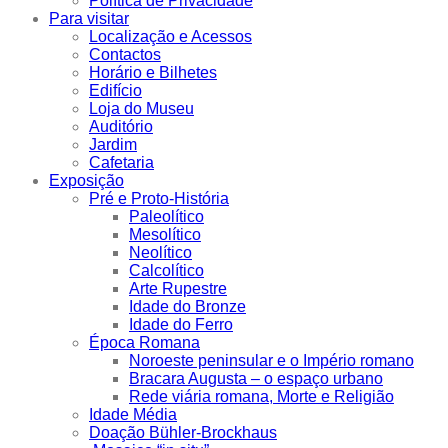
Política de Privacidade
Para visitar
Localização e Acessos
Contactos
Horário e Bilhetes
Edifício
Loja do Museu
Auditório
Jardim
Cafetaria
Exposição
Pré e Proto-História
Paleolítico
Mesolítico
Neolítico
Calcolítico
Arte Rupestre
Idade do Bronze
Idade do Ferro
Época Romana
Noroeste peninsular e o Império romano
Bracara Augusta – o espaço urbano
Rede viária romana, Morte e Religião
Idade Média
Doação Bühler-Brockhaus