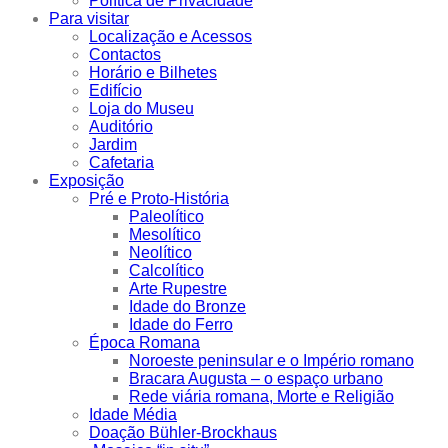
Política de Privacidade
Para visitar
Localização e Acessos
Contactos
Horário e Bilhetes
Edifício
Loja do Museu
Auditório
Jardim
Cafetaria
Exposição
Pré e Proto-História
Paleolítico
Mesolítico
Neolítico
Calcolítico
Arte Rupestre
Idade do Bronze
Idade do Ferro
Época Romana
Noroeste peninsular e o Império romano
Bracara Augusta – o espaço urbano
Rede viária romana, Morte e Religião
Idade Média
Doação Bühler-Brockhaus