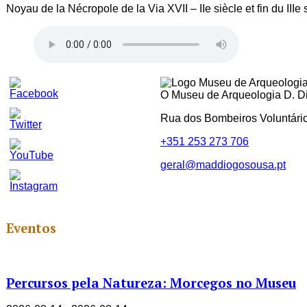
Noyau de la Nécropole de la Via XVII – IIe siècle et fin du IIIe 
O Museu de Arqueologia D. Dio
Rua dos Bombeiros Voluntári
+351 253 273 706
geral@maddiogosousa.pt
Set
Youtube
Channel
ID
Eventos
Percursos pela Natureza: Morcegos no Museu