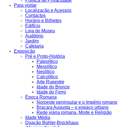
Política de Privacidade
Para visitar
Localização e Acessos
Contactos
Horário e Bilhetes
Edifício
Loja do Museu
Auditório
Jardim
Cafetaria
Exposição
Pré e Proto-História
Paleolítico
Mesolítico
Neolítico
Calcolítico
Arte Rupestre
Idade do Bronze
Idade do Ferro
Época Romana
Noroeste peninsular e o Império romano
Bracara Augusta – o espaço urbano
Rede viária romana, Morte e Religião
Idade Média
Doação Bühler-Brockhaus