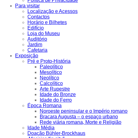
Política de Privacidade
Para visitar
Localização e Acessos
Contactos
Horário e Bilhetes
Edifício
Loja do Museu
Auditório
Jardim
Cafetaria
Exposição
Pré e Proto-História
Paleolítico
Mesolítico
Neolítico
Calcolítico
Arte Rupestre
Idade do Bronze
Idade do Ferro
Época Romana
Noroeste peninsular e o Império romano
Bracara Augusta – o espaço urbano
Rede viária romana, Morte e Religião
Idade Média
Doação Bühler-Brockhaus