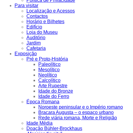
Política de Privacidade
Para visitar
Localização e Acessos
Contactos
Horário e Bilhetes
Edifício
Loja do Museu
Auditório
Jardim
Cafetaria
Exposição
Pré e Proto-História
Paleolítico
Mesolítico
Neolítico
Calcolítico
Arte Rupestre
Idade do Bronze
Idade do Ferro
Época Romana
Noroeste peninsular e o Império romano
Bracara Augusta – o espaço urbano
Rede viária romana, Morte e Religião
Idade Média
Doação Bühler-Brockhaus